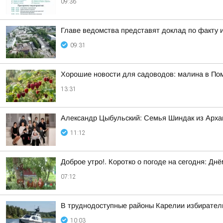
09:36
Главе ведомства представят доклад по факту 
09:31
Хорошие новости для садоводов: малина в По
13:31
Александр Цыбульский: Семья Шиндак из Арха
11:12
Доброе утро!. Коротко о погоде на сегодня: Д
07:12
В труднодоступные районы Карелии избирател
10:03