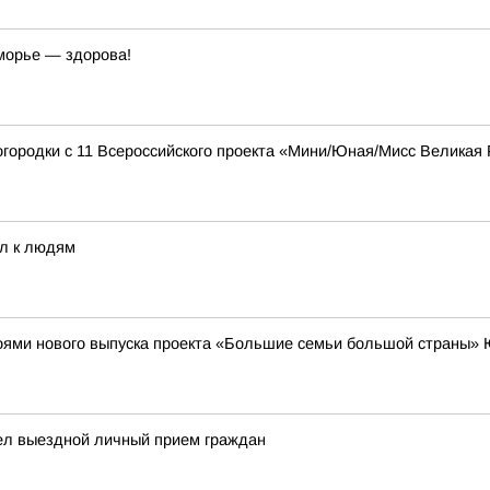
морье — здорова!
городки с 11 Всероссийского проекта «Мини/Юная/Мисс Великая 
ел к людям
роями нового выпуска проекта «Большие семьи большой страны»
ел выездной личный прием граждан