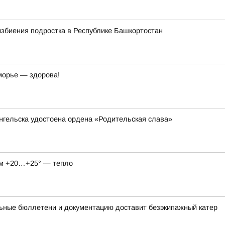
избиения подростка в Республике Башкортостан
морье — здорова!
нгельска удостоена ордена «Родительская слава»
нём +20…+25° — тепло
ьные бюллетени и документацию доставит безэкипажный катер