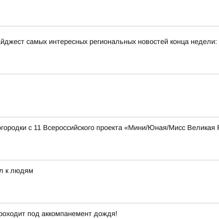
йджест самых интересных региональных новостей конца недели:
городки с 11 Всероссийского проекта «Мини/Юная/Мисс Великая 
л к людям
проходит под аккомпанемент дождя!