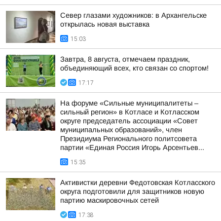
Север глазами художников: в Архангельске
открылась новая выставка
15:03
Завтра, 8 августа, отмечаем праздник,
объединяющий всех, кто связан со спортом!
17:17
На форуме «Сильные муниципалитеты –
сильный регион» в Котласе и Котласском
округе председатель ассоциации «Совет
муниципальных образований», член
Президиума Регионального политсовета
партии «Единая Россия Игорь Арсентьев...
15:35
Активистки деревни Федотовская Котласского
округа подготовили для защитников новую
партию маскировочных сетей
17:38