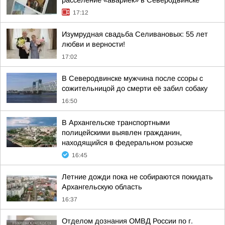
расселение «авариек» в Северодвинске
17:12
Изумрудная свадьба Селивановых: 55 лет
любви и верности!
17:02
В Северодвинске мужчина после ссоры с
сожительницой до смерти её забил собаку
16:50
В Архангельске транспортными
полицейскими выявлен гражданин,
находящийся в федеральном розыске
16:45
Летние дожди пока не собираются покидать
Архангельскую область
16:37
Отделом дознания ОМВД России по г.