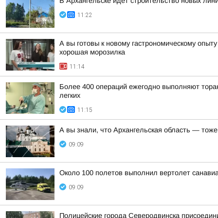
В Архангельске идет строительство новых лин
11:22
А вы готовы к новому гастрономическому опыту
хорошая морозилка
11:14
Более 400 операций ежегодно выполняют торак
легких
11:15
А вы знали, что Архангельская область — тоже
09:09
Около 100 полетов выполнил вертолет санавиа
09:09
Полицейские города Северодвинска присоедини