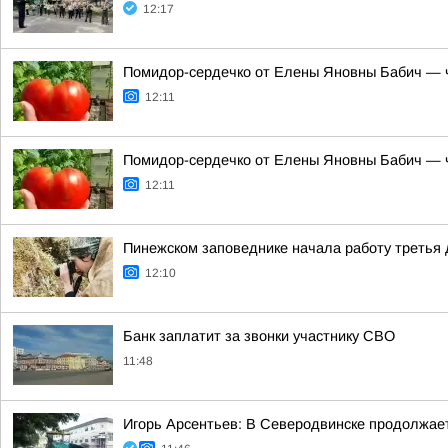
12:17
Помидор-сердечко от Елены Яновны Бабич — ч
12:11
Помидор-сердечко от Елены Яновны Бабич — ч
12:11
Пинежском заповеднике начала работу третья 
12:10
Банк заплатит за звонки участнику СВО
11:48
Игорь Арсентьев: В Северодвинске продолжае