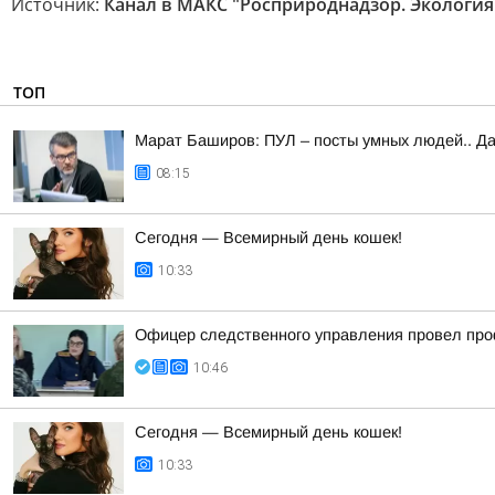
Источник:
Канал в МАКС "Росприроднадзор. Экология 
ТОП
Марат Баширов: ПУЛ – посты умных людей.. Да
08:15
Сегодня — Всемирный день кошек!
10:33
Офицер следственного управления провел про
10:46
Сегодня — Всемирный день кошек!
10:33