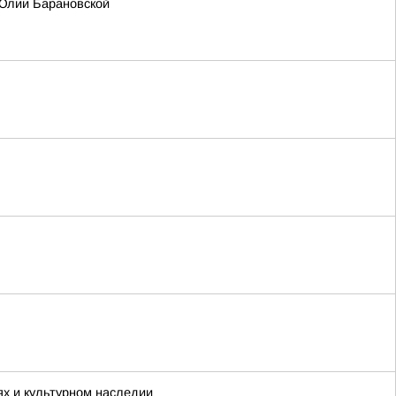
 Юлии Барановской
ях и культурном наследии