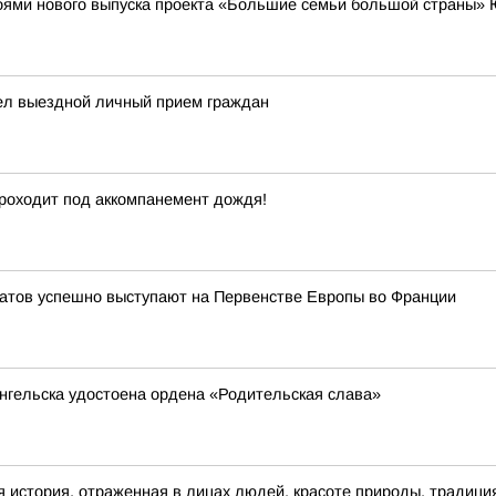
роями нового выпуска проекта «Большие семьи большой страны»
ел выездной личный прием граждан
проходит под аккомпанемент дождя!
атов успешно выступают на Первенстве Европы во Франции
нгельска удостоена ордена «Родительская слава»
 история, отраженная в лицах людей, красоте природы, традици