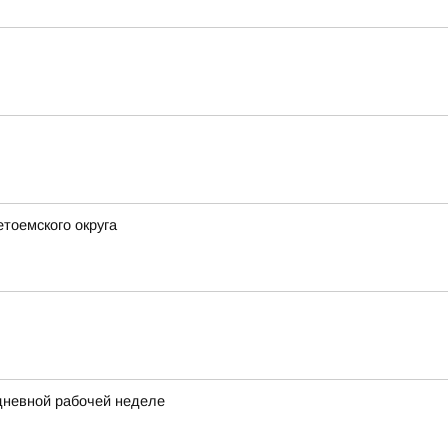
етоемского округа
идневной рабочей неделе