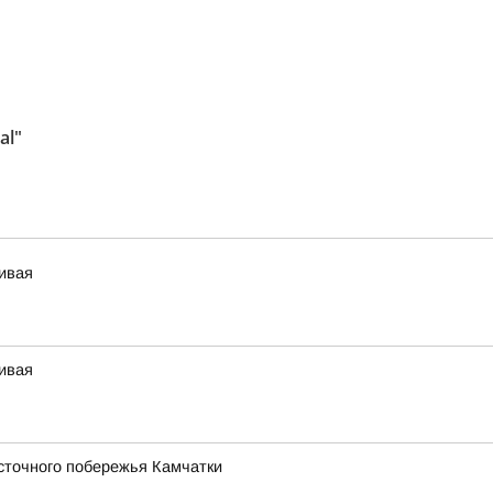
al"
чивая
чивая
сточного побережья Камчатки