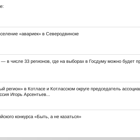
е:
сселение «авариек» в Северодвинске
— в числе 33 регионов, где на выборах в Госдуму можно будет 
й регион» в Котласе и Котласском округе председатель ассоци
сия Игорь Арсентьев...
ского конкурса «Быть, а не казаться»