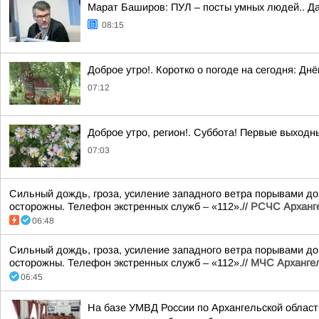
Марат Баширов: ПУЛ – посты умных людей.. Да
08:15
Доброе утро!. Коротко о погоде на сегодня: Д
07:12
Доброе утро, регион!. Суббота! Первые выходн
07:03
Сильный дождь, гроза, усиление западного ветра порывами до 
осторожны. Телефон экстренных служб – «112».//
РСЧС Арханге
06:48
Сильный дождь, гроза, усиление западного ветра порывами до 
осторожны. Телефон экстренных служб – «112».//
МЧС Архангел
06:45
На базе УМВД России по Архангельской област