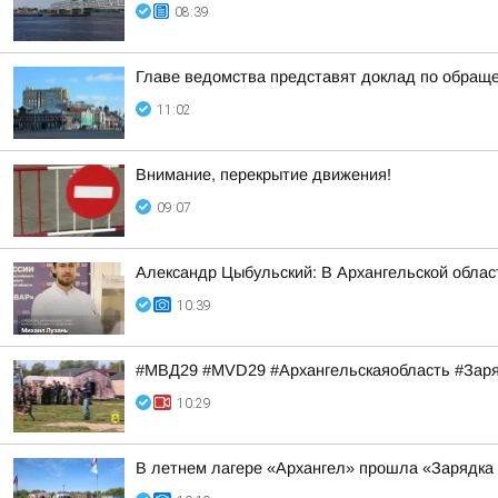
08:39
Главе ведомства представят доклад по обращ
11:02
Внимание, перекрытие движения!
09:07
Александр Цыбульский: В Архангельской облас
10:39
#МВД29 #MVD29 #Архангельскаяобласть #За
10:29
В летнем лагере «Архангел» прошла «Зарядка 