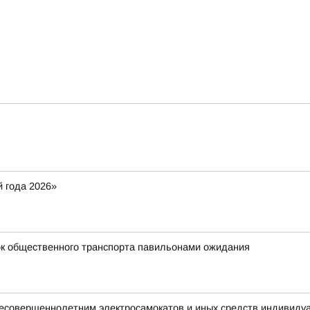
 года 2026»
к общественного транспорта павильонами ожидания
 несовершеннолетним электросамокатов и иных средств индивиду