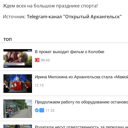
Ждем всех на большом празднике спорта!
Источник:
Telegram-канал "Открытый Архангельск"
ТОП
В прокат выходит фильм о Колобке
09:46
Ирина Милохина из Архангельска стала «Мамой
12:15
Продолжаем работу по оборудованию останово
11:33
Родители несут ответственность за передачу