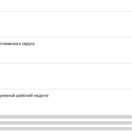
етоемского округа
идневной рабочей неделе