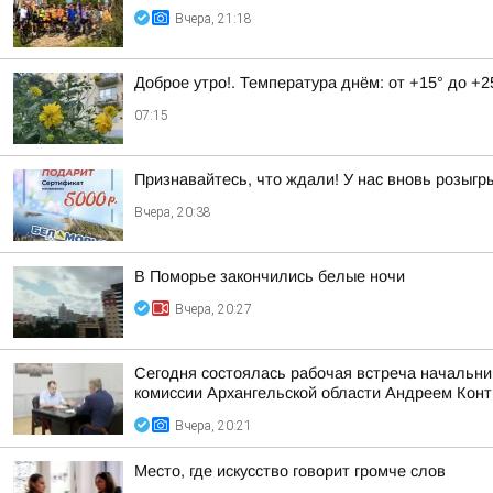
Вчера, 21:18
Доброе утро!. Температура днём: от +15° до +2
07:15
Признавайтесь, что ждали! У нас вновь розыг
Вчера, 20:38
В Поморье закончились белые ночи
Вчера, 20:27
Сегодня состоялась рабочая встреча начальни
комиссии Архангельской области Андреем Кон
Вчера, 20:21
Место, где искусство говорит громче слов