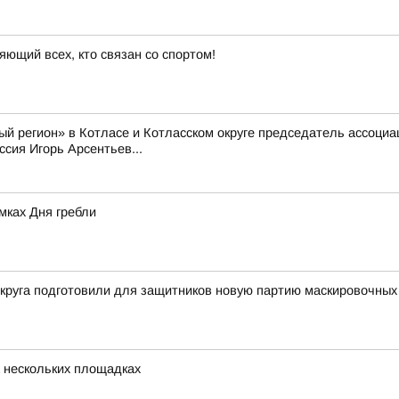
яющий всех, кто связан со спортом!
й регион» в Котласе и Котласском округе председатель ассоци
сия Игорь Арсентьев...
мках Дня гребли
округа подготовили для защитников новую партию маскировочных
 нескольких площадках