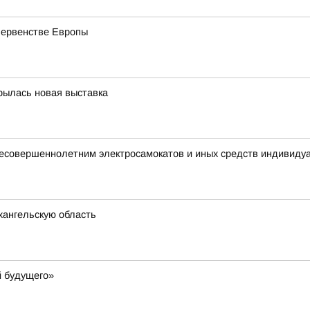
первенстве Европы
крылась новая выставка
 несовершеннолетним электросамокатов и иных средств индивиду
хангельскую область
й будущего»