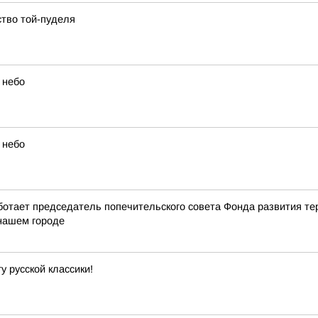
ство той-пуделя
 небо
 небо
ботает председатель попечительского совета Фонда развития т
 нашем городе
 русской классики!