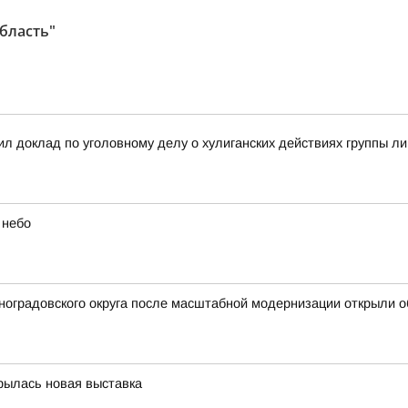
область"
л доклад по уголовному делу о хулиганских действиях группы л
 небо
иноградовского округа после масштабной модернизации открыли
крылась новая выставка