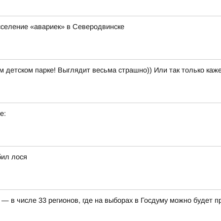
сселение «авариек» в Северодвинске
м детском парке! Выглядит весьма страшно)) Или так только каж
е:
бил лося
— в числе 33 регионов, где на выборах в Госдуму можно будет 