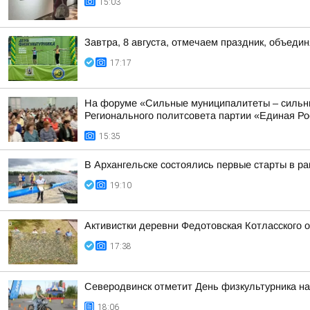
15:03
Завтра, 8 августа, отмечаем праздник, объедин
17:17
На форуме «Сильные муниципалитеты – сильны
Регионального политсовета партии «Единая Рос
15:35
В Архангельске состоялись первые старты в ра
19:10
Активистки деревни Федотовская Котласского 
17:38
Северодвинск отметит День физкультурника на
18:06