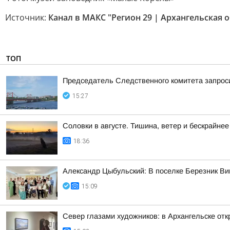
Источник:
Канал в МАКС "Регион 29 | Архангельская 
ТОП
Председатель Следственного комитета запроси
15:27
Соловки в августе. Тишина, ветер и бескрайнее
18:36
Александр Цыбульский: В поселке Березник В
15:09
Север глазами художников: в Архангельске от