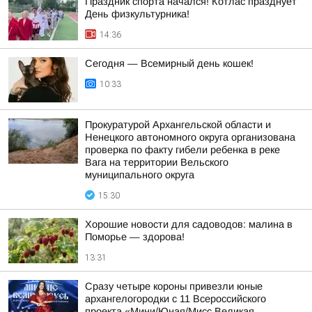
Праздник спорта начался! Котлас празднует
День физкультурника!
14:36
Сегодня — Всемирный день кошек!
10:33
Прокуратурой Архангельской области и
Ненецкого автономного округа организована
проверка по факту гибели ребенка в реке
Вага на территории Вельского
муниципального округа
15:30
Хорошие новости для садоводов: малина в
Поморье — здорова!
13:31
Сразу четыре короны привезли юные
архангелогородки с 11 Всероссийского
проекта «Мини/Юная/Мисс Великая