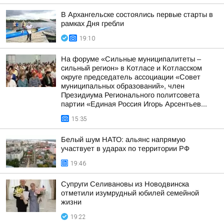
В Архангельске состоялись первые старты в
рамках Дня гребли
19:10
На форуме «Сильные муниципалитеты –
сильный регион» в Котласе и Котласском
округе председатель ассоциации «Совет
муниципальных образований», член
Президиума Регионального политсовета
партии «Единая Россия Игорь Арсентьев...
15:35
Белый шум НАТО: альянс напрямую
участвует в ударах по территории РФ
19:46
Супруги Селивановы из Новодвинска
отметили изумрудный юбилей семейной
жизни
19:22