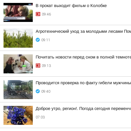
В прокат выходит фильм о Колобке
09:46
Агротехнический уход за молодыми лесами Пом
09:11
Почитать новости перед сном в полной темнот
09:13
Проводится проверка по факту гибели мужчины
09:40
Доброе утро, регион!. Погода сегодня перемен
07:03