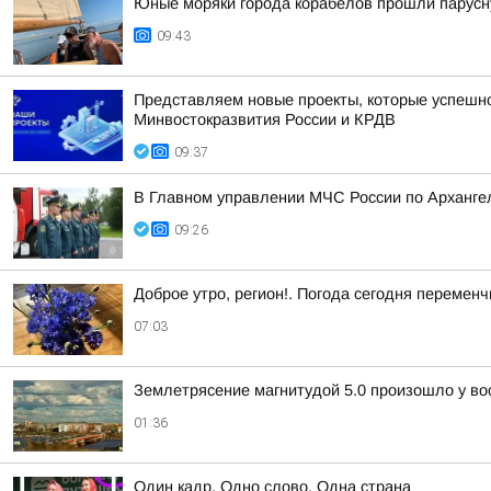
Юные моряки города корабелов прошли парусну
09:43
Представляем новые проекты, которые успешно
Минвостокразвития России и КРДВ
09:37
В Главном управлении МЧС России по Арханге
09:26
Доброе утро, регион!. Погода сегодня перемен
07:03
Землетрясение магнитудой 5.0 произошло у во
01:36
Один кадр. Одно слово. Одна страна