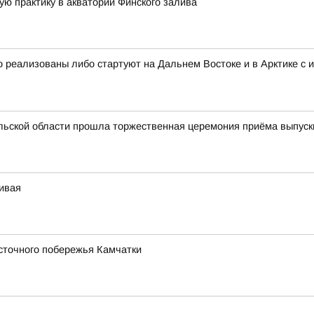
ю практику в акватории Финского залива
 реализованы либо стартуют на Дальнем Востоке и в Арктике с 
льской области прошла торжественная церемония приёма выпуск
чивая
сточного побережья Камчатки