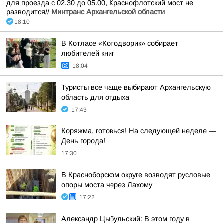
для проезда с 02.30 до 05.00, Краснофлотский мост не
разводится//
Минтранс Архангельской области
18:10
В Котласе «Котодворик» собирает
любителей книг
18:04
Туристы все чаще выбирают Архангельскую
область для отдыха
17:43
Коряжма, готовься! На следующей неделе —
День города!
17:30
В Красноборском округе возводят русловые
опоры моста через Лахому
17:22
Александр Цыбульский: В этом году в