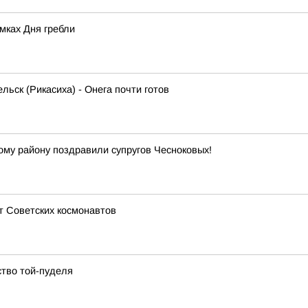
мках Дня гребли
льск (Рикасиха) - Онега почти готов
кому району поздравили супругов Чесноковых!
т Советских космонавтов
ство той-пуделя