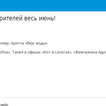
рителей весь июнь!
неву, притча «Вкус воды».
бок». Также в афише: «Кот в сапогах», «Жемчужина Ад
 небо