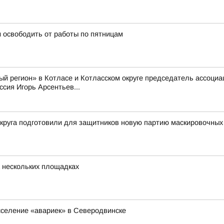
 освободить от работы по пятницам
й регион» в Котласе и Котласском округе председатель ассоци
сия Игорь Арсентьев...
округа подготовили для защитников новую партию маскировочных
 нескольких площадках
сселение «авариек» в Северодвинске