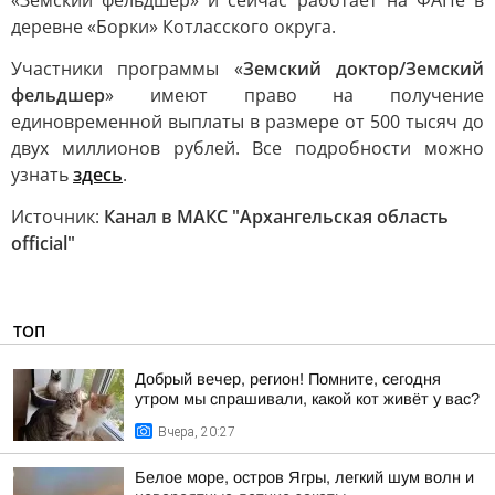
«Земский фельдшер» и сейчас работает на ФАПе в
деревне «Борки» Котласского округа.
Участники программы «
Земский доктор/Земский
фельдшер
» имеют право на получение
единовременной выплаты в размере от 500 тысяч до
двух миллионов рублей. Все подробности можно
узнать
здесь
.
Источник:
Канал в МАКС "Архангельская область
official"
ТОП
Добрый вечер, регион! Помните, сегодня
утром мы спрашивали, какой кот живёт у вас?
Вчера, 20:27
Белое море, остров Ягры, легкий шум волн и