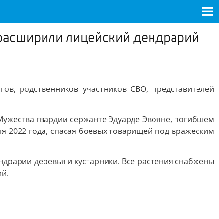
и расширили лицейский дендрарий
ов, родственников участников СВО, представителей
 Мужества гвардии сержанте Эдуарде Эвояне, погибшем
ля 2022 года, спасая боевых товарищей под вражеским
драрии деревья и кустарники. Все растения снабжены
ий.