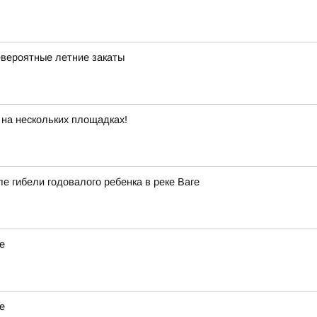
евероятные летние закаты
на нескольких площадках!
е гибели годовалого ребенка в реке Ваге
е
е