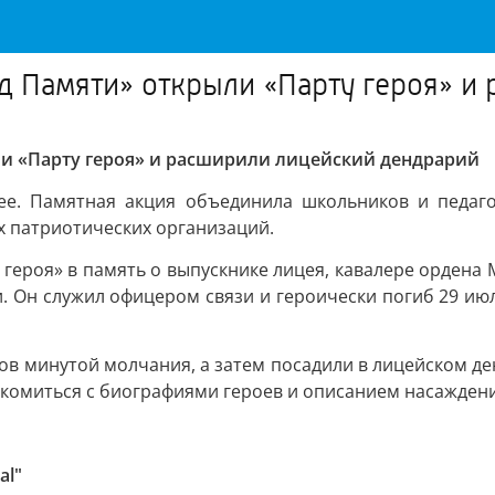
ад Памяти» открыли «Парту героя» 
ли «Парту героя» и расширили лицейский дендрарий
е. Памятная акция объединила школьников и педагог
 патриотических организаций.
героя» в память о выпускнике лицея, кавалере ордена
. Он служил офицером связи и героически погиб 29 ию
в минутой молчания, а затем посадили в лицейском ден
акомиться с биографиями героев и описанием насажден
al"