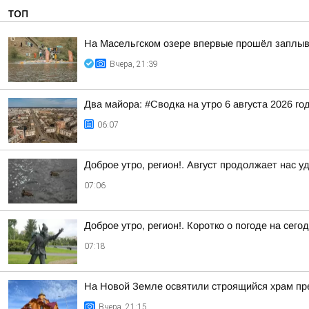
ТОП
На Масельгском озере впервые прошёл заплыв
Вчера, 21:39
Два майора: #Сводка на утро 6 августа 2026 го
06:07
Доброе утро, регион!. Август продолжает нас у
07:06
Доброе утро, регион!. Коротко о погоде на се
07:18
На Новой Земле освятили строящийся храм п
Вчера, 21:15