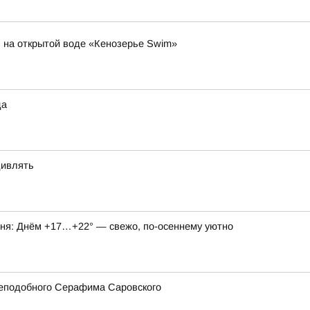
 на открытой воде «Кенозерье Swim»
да
дивлять
годня: Днём +17…+22° — свежо, по-осеннему уютно
реподобного Серафима Саровского