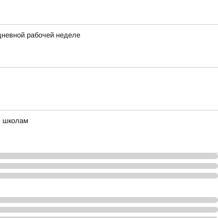
идневной рабочей неделе
м школам