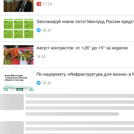
17:24
Запланируй новое лето! Минтруд России предс
18:37
Август контрастов: от +26° до +5° за неделю
18:32
По нацпроекту «Инфраструктура для жизни» в 
18:32