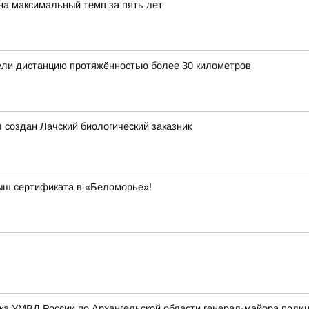
на максимальный темп за пять лет
ли дистанцию протяжённостью более 30 километров
л создан Лачский биологический заказник
рыш сертификата в «Беломорье»!
ка УМВД России по Архангельской области генерал-майора поли