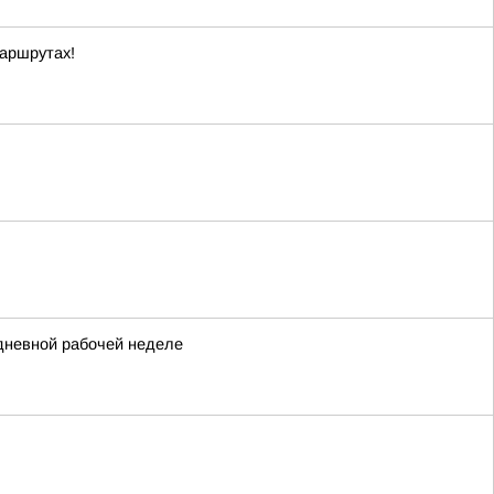
маршрутах!
идневной рабочей неделе