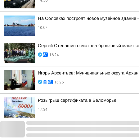
14:50
На Соловках построят новое музейное здание 
18:07
Сергей Степашин осмотрел бронзовый макет ст
16:24
Игорь Арсентьев: Муниципальные округа Арханг
15:25
Розыгрыш сертификата в Беломорье
17:34