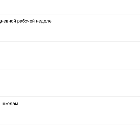
идневной рабочей неделе
м школам