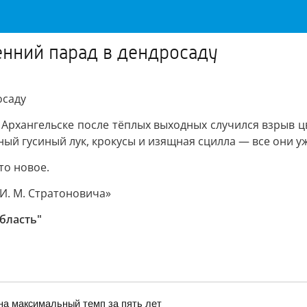
енний парад в дендросаду
осаду
 Архангельске после тёплых выходных случился взрыв 
ый гусиный лук, крокусы и изящная сцилла — все они уж
то новое.
И. М. Стратоновича»
область"
на максимальный темп за пять лет