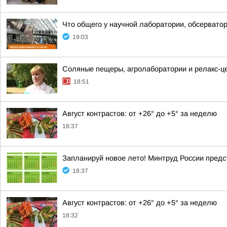
Что общего у научной лаборатории, обсерватор
19:03
Соляные пещеры, агролаборатории и релакс-цен
18:51
Август контрастов: от +26° до +5° за неделю
18:37
Запланируй новое лето! Минтруд России предс
18:37
Август контрастов: от +26° до +5° за неделю
18:32