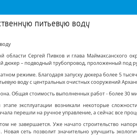
ственную питьевую воду
воду
кой области Сергей Пивков и глава Маймаксанского ок
вый дюкер – подводный трубопровод, проложенный под р
тном режиме. Благодаря запуску дюкера более 5 тысяч 
тьевую воду с центральных очистных сооружений Арханг
она. Общая стоимость выполненных работ - более 30 м
 этапе эксплуатации возникали некоторые сложности
чала перешли на ручное управление, а сейчас все про
этом не завершается. Уже начато строительство напор
 Новая сеть позволит значительно улучшить экологи