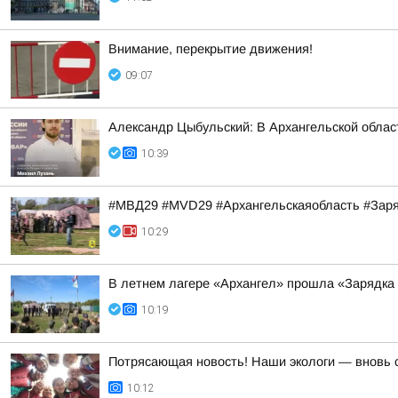
Внимание, перекрытие движения!
09:07
Александр Цыбульский: В Архангельской облас
10:39
#МВД29 #MVD29 #Архангельскаяобласть #За
10:29
В летнем лагере «Архангел» прошла «Зарядка 
10:19
Потрясающая новость! Наши экологи — вновь 
10:12