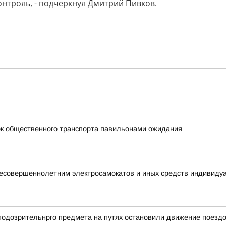
онтроль, - подчеркнул Дмитрий Пивков.
к общественного транспорта павильонами ожидания
 несовершеннолетним электросамокатов и иных средств индивиду
 подозрительнрго предмета на путях остановили движение поезд