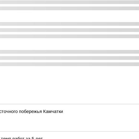
сточного побережья Камчатки
темп работ за 5 лет