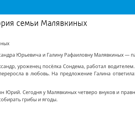
тория семьи Малявкиных
иных
ксандра Юрьевича и Галину Рафаиловну Малявкиных — па
ександр, уроженец посёлка Сондема, работал водителем.
переросла в любовь. На предложение Галина ответила: 
 сын Юрий. Сегодня у Малявкиных четверо внуков и прав
обирать грибы и ягоды.