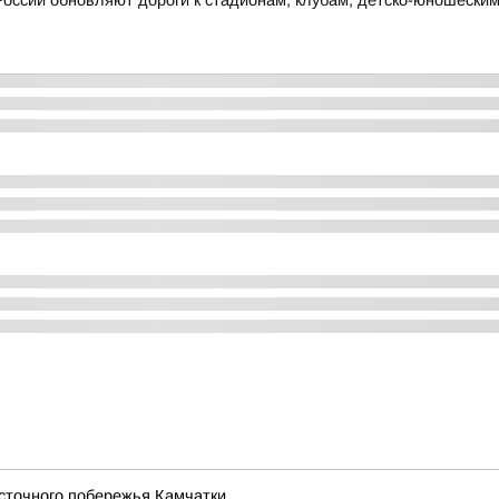
России обновляют дороги к стадионам, клубам, детско-юношески
сточного побережья Камчатки