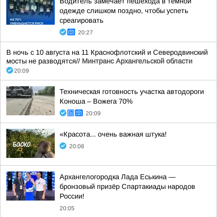
Водитель замечает пешехода в темной
одежде слишком поздно, чтобы успеть
среагировать
20:27
В ночь с 10 августа на 11 Краснофлотский и Северодвинский
мосты не разводятся//
Минтранс Архангельской области
20:09
Техническая готовность участка автодороги
Коноша – Вожега 70%
20:09
«Красота... очень важная штука!
20:08
Архангелогородка Лада Еськина —
бронзовый призёр Спартакиады народов
России!
20:05