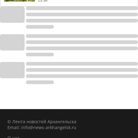
13:36
© Лента новостей Архангельска
Email:
info@news-arkhangelsk.ru
О нас