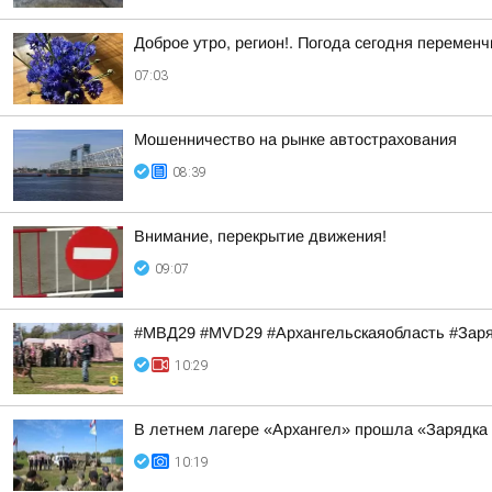
Доброе утро, регион!. Погода сегодня перемен
07:03
Мошенничество на рынке автострахования
08:39
Внимание, перекрытие движения!
09:07
#МВД29 #MVD29 #Архангельскаяобласть #За
10:29
В летнем лагере «Архангел» прошла «Зарядка 
10:19