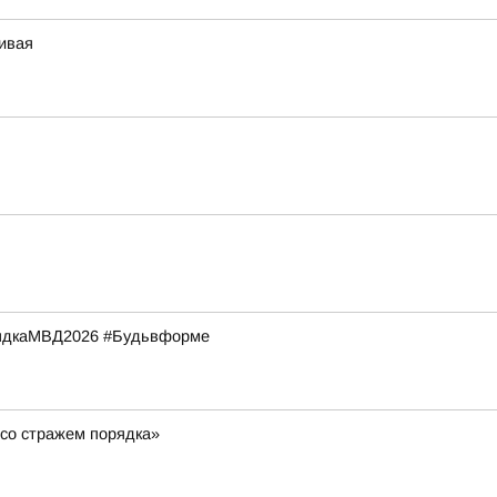
чивая
рядкаМВД2026 #Будьвформе
со стражем порядка»