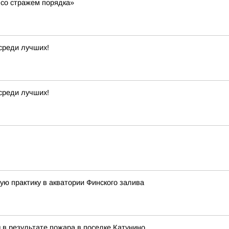
 со стражем порядка»
среди лучших!
среди лучших!
ю практику в акватории Финского залива
 в результате пожара в поселке Катунино