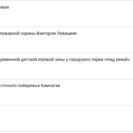
чивая
 пожарной охраны Виктором Левицким
еменной детской игровой зоны у городского парка «Над рекой»
сточного побережья Камчатки