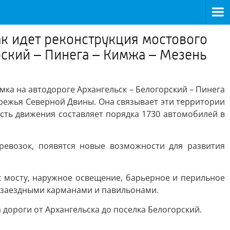
ак идет реконструкция мостового
рский – Пинега – Кимжа – Мезень
ка на автодороге Архангельск – Белогорский – Пинега
ережья Северной Двины. Она связывает эти территории
сть движения составляет порядка 1730 автомобилей в
ревозок, появятся новые возможности для развития
к мосту, наружное освещение, барьерное и перильное
с заездными карманами и павильонами.
 дороги от Архангельска до поселка Белогорский.