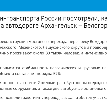
интранспорта России посмотрели, к
а автодороге Архангельск – Белого
 реконструкция мостового перехода через реку Вождором
инежского, Мезенского, Лешуконского округов и правоб
янно проживают около 39 тысяч человек, а интенсивно
 повысится стабильность пассажирских и грузовых пе
объекта составляет порядка 57%.
тяженностью почти 2 километра, обустроены подходы 
истные сооружения, а также две автобусные остановки 
о позволит закончить перевод в асфальтобетон участка