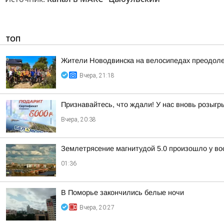
ТОП
Жители Новодвинска на велосипедах преодоле
Вчера, 21:18
Признавайтесь, что ждали! У нас вновь розыг
Вчера, 20:38
Землетрясение магнитудой 5.0 произошло у во
01:36
В Поморье закончились белые ночи
Вчера, 20:27