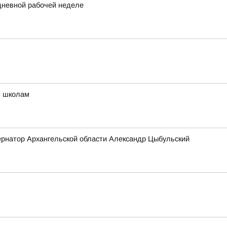
идневной рабочей неделе
м школам
бернатор Архангельской области Александр Цыбульский