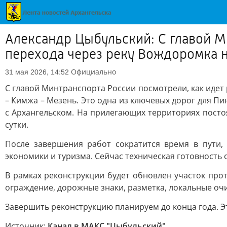
Александр Цыбульский: С главой М
перехода через реку Вождоромка н
Официально
31 мая 2026, 14:52
С главой Минтранспорта России посмотрели, как идет
– Кимжа – Мезень. Это одна из ключевых дорог для П
с Архангельском. На прилегающих территориях посто
сутки.
После завершения работ сократится время в пути,
экономики и туризма. Сейчас техническая готовность 
В рамках реконструкции будет обновлен участок про
ограждение, дорожные знаки, разметка, локальные оч
Завершить реконструкцию планируем до конца года. Эт
Источник:
Канал в МАКС "Цыбульский"