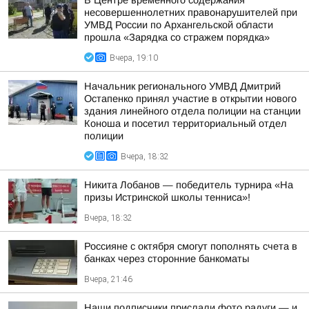
В Центре временного содержания
несовершеннолетних правонарушителей при
УМВД России по Архангельской области
прошла «Зарядка со стражем порядка»
Вчера, 19:10
Начальник регионального УМВД Дмитрий
Остапенко принял участие в открытии нового
здания линейного отдела полиции на станции
Коноша и посетил территориальный отдел
полиции
Вчера, 18:32
Никита Лобанов — победитель турнира «На
призы Истринской школы тенниса»!
Вчера, 18:32
Россияне с октября смогут пополнять счета в
банках через сторонние банкоматы
Вчера, 21:46
Наши подписчики прислали фото радуги — и