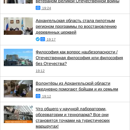
ветераном Великой Отечественной войны
19:24
Архангельская область стала пилотным
регионом программы по восстановлению
деревянных церквей
19:17
Философия как вопрос нацбезопасности /
Отечественная философия или философия
без Отечества?
19:12
Волонтёры из Архангельской области
ежедневно помогают бойцам и их семьям
19:12
Что общего у научной лаборатории,
обсерватории и технопарка? Все они
становятся точками на туристических
маршрутах!