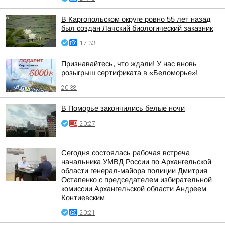
В Каргопольском округе ровно 55 лет назад
был создан Лачский биологический заказник
17:33
Признавайтесь, что ждали! У нас вновь
розыгрыш сертификата в «Беломорье»!
20:38
В Поморье закончились белые ночи
20:27
Сегодня состоялась рабочая встреча
начальника УМВД России по Архангельской
области генерал-майора полиции Дмитрия
Остапенко с председателем избирательной
комиссии Архангельской области Андреем
Контиевским
20:21