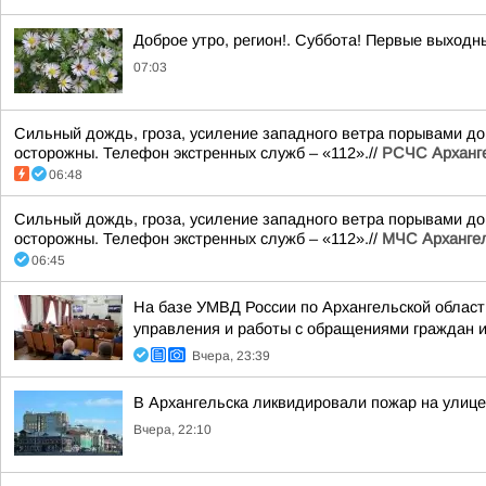
Доброе утро, регион!. Суббота! Первые выходн
07:03
Сильный дождь, гроза, усиление западного ветра порывами до 
осторожны. Телефон экстренных служб – «112».//
РСЧС Арханге
06:48
Сильный дождь, гроза, усиление западного ветра порывами до 
осторожны. Телефон экстренных служб – «112».//
МЧС Архангел
06:45
На базе УМВД России по Архангельской област
управления и работы с обращениями граждан и 
Вчера, 23:39
В Архангельска ликвидировали пожар на улице
Вчера, 22:10