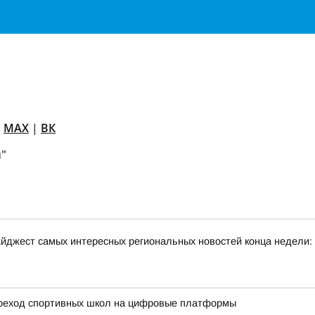
в
MAX
|
ВК
"
йджест самых интересных региональных новостей конца недели:
ереход спортивных школ на цифровые платформы