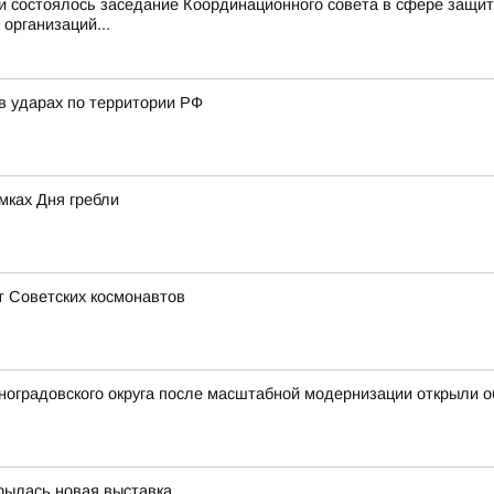
и состоялось заседание Координационного совета в сфере защит
организаций...
в ударах по территории РФ
мках Дня гребли
т Советских космонавтов
иноградовского округа после масштабной модернизации открыли
крылась новая выставка