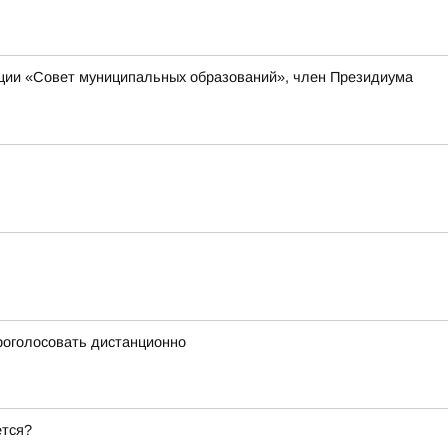
ации «Совет муниципальных образований», член Президиума
проголосовать дистанционно
ется?