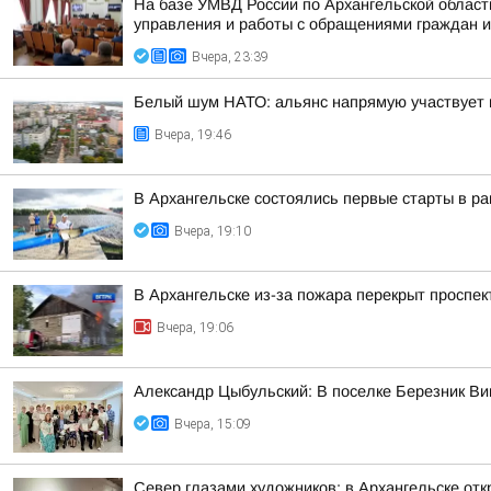
На базе УМВД России по Архангельской област
управления и работы с обращениями граждан и 
Вчера, 23:39
Белый шум НАТО: альянс напрямую участвует 
Вчера, 19:46
В Архангельске состоялись первые старты в ра
Вчера, 19:10
В Архангельске из-за пожара перекрыт проспек
Вчера, 19:06
Александр Цыбульский: В поселке Березник В
Вчера, 15:09
Север глазами художников: в Архангельске от