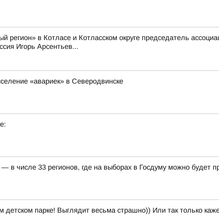
й регион» в Котласе и Котласском округе председатель ассоци
сия Игорь Арсентьев...
сселение «авариек» в Северодвинске
е:
— в числе 33 регионов, где на выборах в Госдуму можно будет 
м детском парке! Выглядит весьма страшно)) Или так только каж