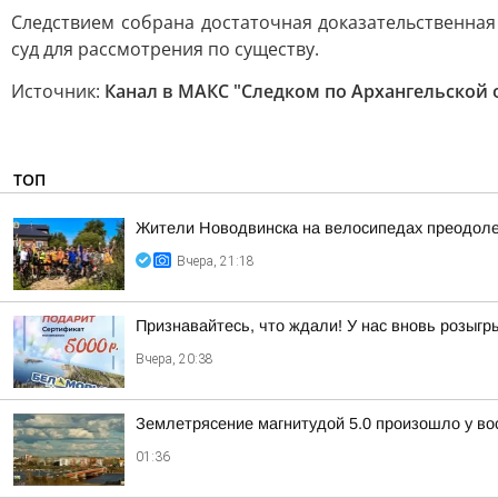
Следствием собрана достаточная доказательственная
суд для рассмотрения по существу.
Источник:
Канал в МАКС "Следком по Архангельской 
ТОП
Жители Новодвинска на велосипедах преодоле
Вчера, 21:18
Признавайтесь, что ждали! У нас вновь розыг
Вчера, 20:38
Землетрясение магнитудой 5.0 произошло у во
01:36