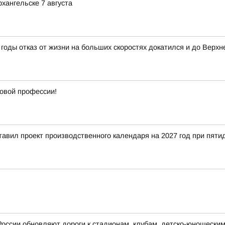
хангельске 7 августа
годы отказ от жизни на больших скоростях докатился и до Верхн
новой профессии!
тавил проект производственного календаря на 2027 год при пят
России обновляют дороги к стадионам, клубам, детско-юношески