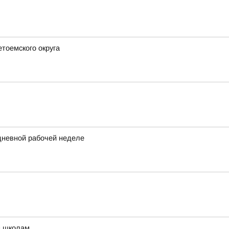
етоемского округа
идневной рабочей неделе
м школам