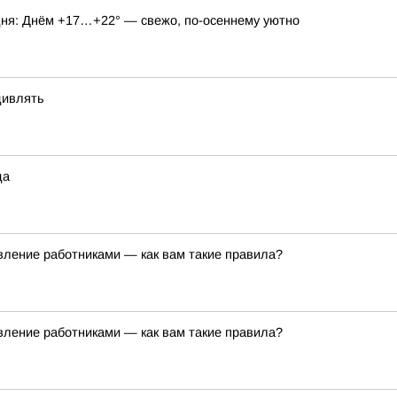
годня: Днём +17…+22° — свежо, по-осеннему уютно
дивлять
да
вление работниками — как вам такие правила?
вление работниками — как вам такие правила?