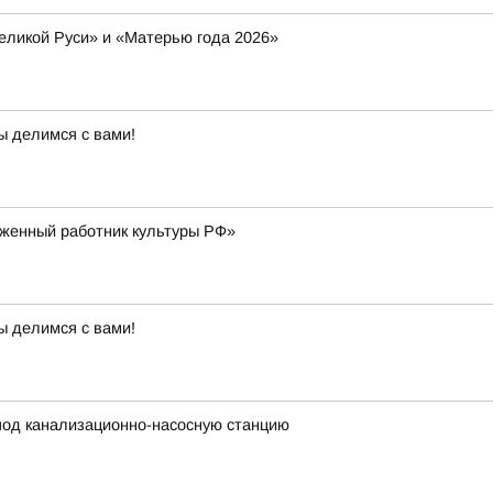
еликой Руси» и «Матерью года 2026»
ы делимся с вами!
уженный работник культуры РФ»
ы делимся с вами!
 под канализационно-насосную станцию