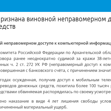
признана виновной неправомерном 
едств
ой неправомерном доступе к компьютерной информац
омитета Российской Федерации по Архангельской обла
овора ранее неоднократно судимой за кражи 38-летн
нных ч. 2 ст. 272 УК РФ (неправомерный доступ к к
а, совершенная с банковского счёта, с причинением значи
1 годах осужденная, получив доступ к мобильным тел
еводов денежных средств, похитила более 100 тысяч р
едствами обвиняемая распорядилась по своему усмотре
ено наказание в виде 4 лет лишения свободы усло
причиненный материальный ущерб.