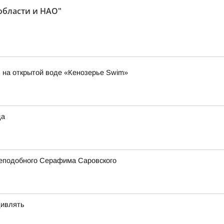
области и НАО"
 на открытой воде «Кенозерье Swim»
да
реподобного Серафима Саровского
дивлять