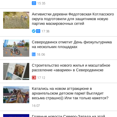
15:35
Активистки деревни Федотовская Котласского
округа подготовили для защитников новую
партию маскировочных сетей
17:38
Северодвинск отметит День физкультурника
на нескольких площадках
18:06
Строительство нового жилья и масштабное
расселение «авариек» в Северодвинске
17:12
Катались на новом аттракционе в
архангельском детском парке! Выглядит
весьма страшно)) Или так только кажется?
16:07
Главные новости Северо-Запада на этой