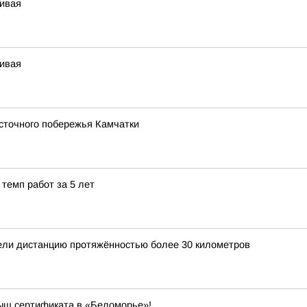
чивая
чивая
сточного побережья Камчатки
темп работ за 5 лет
ели дистанцию протяжённостью более 30 километров
рыш сертификата в «Беломорье»!