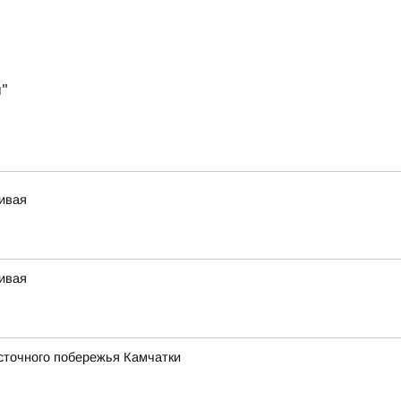
"
чивая
чивая
сточного побережья Камчатки