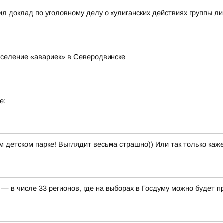
л доклад по уголовному делу о хулиганских действиях группы л
сселение «авариек» в Северодвинске
е:
м детском парке! Выглядит весьма страшно)) Или так только каж
— в числе 33 регионов, где на выборах в Госдуму можно будет 