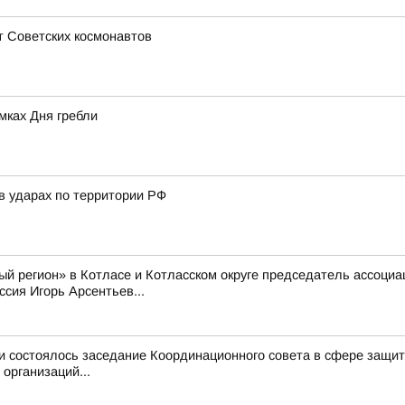
т Советских космонавтов
мках Дня гребли
в ударах по территории РФ
й регион» в Котласе и Котласском округе председатель ассоци
сия Игорь Арсентьев...
и состоялось заседание Координационного совета в сфере защит
организаций...