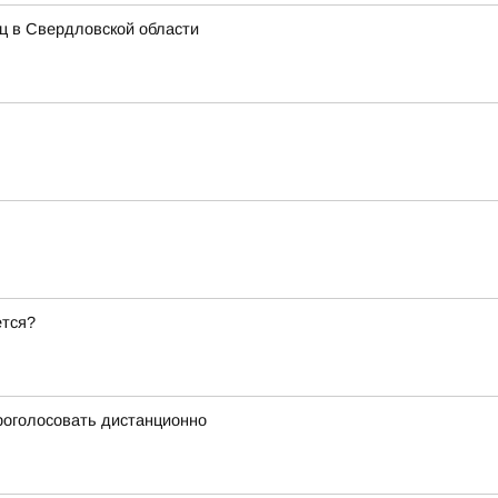
иц в Свердловской области
ется?
проголосовать дистанционно